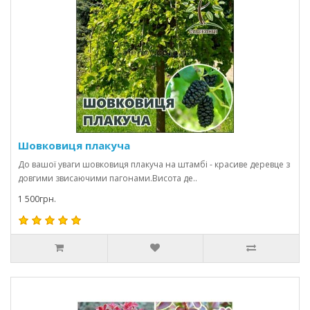
Шовковиця плакуча
До вашої уваги шовковиця плакуча на штамбі - красиве деревце з
довгими звисаючими пагонами.Висота де..
1 500грн.