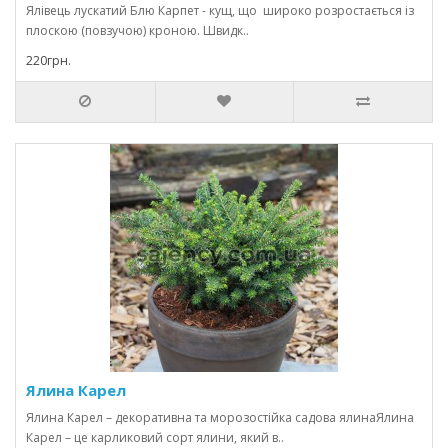
Ялівець лускатий Блю Карпет - кущ, що широко розростається із
плоскою (повзучою) кроною. Швидк..
220грн.
Ялина Карел
Ялина Карел – декоративна та морозостійка садова ялинаЯлина
Карел – це карликовий сорт ялини, який в..