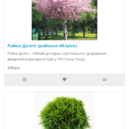
Райка Долго (райське яблуко)
Райка Долго - стійкий до парші сорт пізнього дозрівання,
введений в культуру в США у 1917 році. Плод..
200грн.