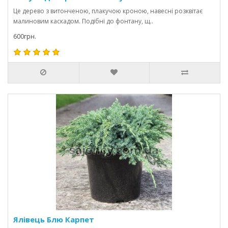
Це дерево з витонченою, плакучою кроною, навесні розквітає
малиновим каскадом. Подібні до фонтану, щ..
600грн.
Ялівець Блю Карпет