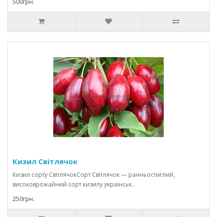
500грн.
Кизил Світлячок
Кизил сорту СвітлячокСорт Світлячок — ранньостиглий,
високоврожайний сорт кизилу українськ..
250грн.