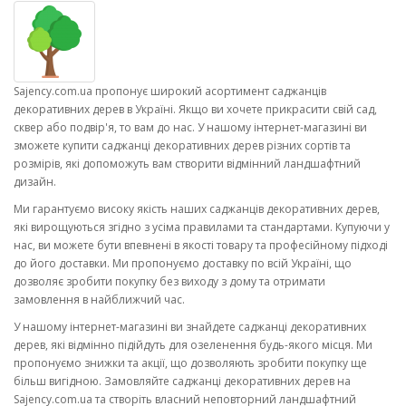
Sajency.com.ua пропонує широкий асортимент саджанців
декоративних дерев в Україні. Якщо ви хочете прикрасити свій сад,
сквер або подвір'я, то вам до нас. У нашому інтернет-магазині ви
зможете купити саджанці декоративних дерев різних сортів та
розмірів, які допоможуть вам створити відмінний ландшафтний
дизайн.
Ми гарантуємо високу якість наших саджанців декоративних дерев,
які вирощуються згідно з усіма правилами та стандартами. Купуючи у
нас, ви можете бути впевнені в якості товару та професійному підході
до його доставки. Ми пропонуємо доставку по всій Україні, що
дозволяє зробити покупку без виходу з дому та отримати
замовлення в найближчий час.
У нашому інтернет-магазині ви знайдете саджанці декоративних
дерев, які відмінно підійдуть для озеленення будь-якого місця. Ми
пропонуємо знижки та акції, що дозволяють зробити покупку ще
більш вигідною. Замовляйте саджанці декоративних дерев на
Sajency.com.ua та створіть власний неповторний ландшафтний