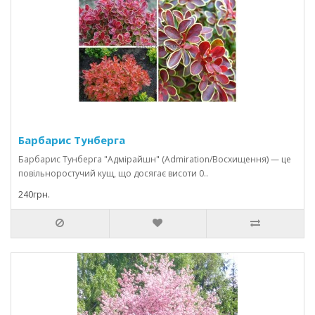
Барбарис Тунберга
Барбарис Тунберга "Адмірайшн" (Admiration/Восхищення) — це
повільноростучий кущ, що досягає висоти 0..
240грн.