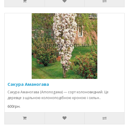
Сакура Аманогава
Сакура Аманогава (Amonogawa) — сорт колоновидний. Це
деревце з щільною колоноподібною кроною і сильн..
600грн.