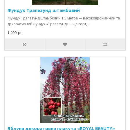
Фундук Трапезунд штамбовий
Фундук Трапезунд штамбовий 1.5 метра — високоврожайний та
декоративнийФундук «Трапезунд» — це сорт, ..
1 000грн.
Яблуня декоративна плакуча «ROYAL BEAUTY»