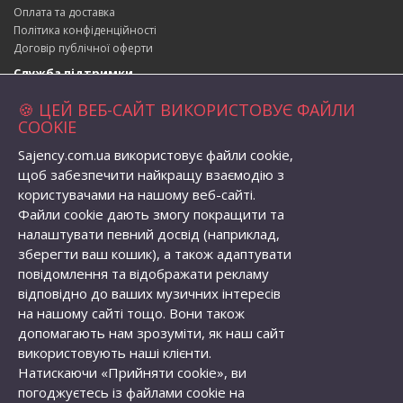
Оплата та доставка
Політика конфіденційності
Договір публічної оферти
Служба підтримки
Зворотній зв’язок
🍪 ЦЕЙ ВЕБ-САЙТ ВИКОРИСТОВУЄ ФАЙЛИ
Повернення товару
COOKIE
Карта сайту
Sajency.com.ua використовує файли cookie,
Адреса магазина
щоб забезпечити найкращу взаємодію з
вул. Набережна 1, село Бабичівка,
користувачами на нашому веб-сайті.
Глобинська територіальна громада, Кременчуцький район,
Файли cookie дають змогу покращити та
Полтавська область, Україна, індекс: 39073
налаштувати певний досвід (наприклад,
Телефон:
+38 (096) 056-82-62
зберегти ваш кошик), а також адаптувати
Email:
semenovolodymyr@gmail.com
повідомлення та відображати рекламу
Особистий кабінет
відповідно до ваших музичних інтересів
Особистий кабінет
на нашому сайті тощо. Вони також
Історія замовлень
допомагають нам зрозуміти, як наш сайт
Закладки
використовують наші клієнти.
Розсилка новин
Натискаючи «Прийняти cookie», ви
погоджуєтесь із файлами cookie на