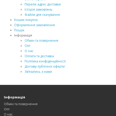
Перелік адрес доставки
Історія замовлень
Файли для скачування
Кошик покупок
Оформлення замовлення
Пошук
Інформація
Обмін та повернення
Опт
О нас
Оплата та доставка
Політика конфіденційності
Договір публічної оферти
Зв’язатись з нами
Інформація
Обмін та повернення
Опт
О нас