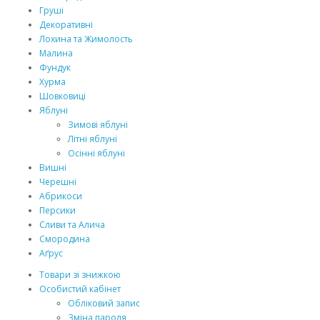
Груші
Декоративні
Лохина та Жимолость
Малина
Фундук
Хурма
Шовковиці
Яблуні
Зимові яблуні
Літні яблуні
Осінні яблуні
Вишні
Черешні
Абрикоси
Персики
Сливи та Алича
Смородина
Аґрус
Товари зі знижкою
Особистий кабінет
Обліковий запис
Зміна пароля