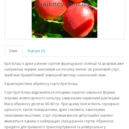
Опис
Відгуки (0)
Ерлі Блаш є дуже раннім сортом французької селекції та дозріває вже
наприкінці червня, максимум на початку липня. Це ринковий сорт,
який має привабливий зовнішній вигляд і насичений смак.
Характеристики абрикосу сорту Ерлі Блаш
Сорт Ерлі Блаш відрізняється плодами округло-овальної форми,
яскраво-жовтогарячого кольору з виразним червоним рум'янцем.
Маса абрикосу досягає 60-80 гр. При цьому їхня м'якоть середньої
щільності, також помаранчева, дуже соковита, з високими
смаковими якостями. Сорт отримав високі дегустаційні оцінки і
вважається одним із найкращих серед ранніх сортів. Абрикоси
придатні для тривалого транспортування та універсальні у