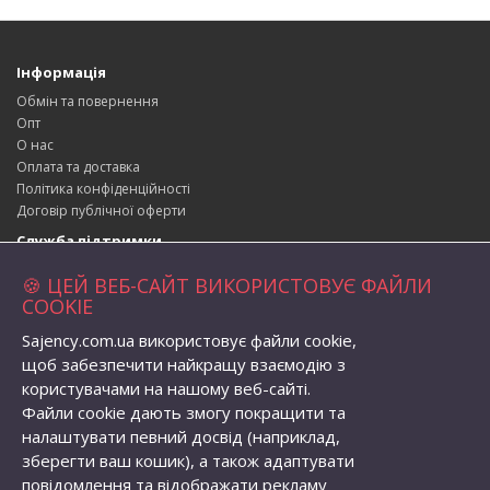
Інформація
Обмін та повернення
Опт
О нас
Оплата та доставка
Політика конфіденційності
Договір публічної оферти
Служба підтримки
Зворотній зв’язок
🍪 ЦЕЙ ВЕБ-САЙТ ВИКОРИСТОВУЄ ФАЙЛИ
Повернення товару
COOKIE
Карта сайту
Sajency.com.ua використовує файли cookie,
Адреса магазина
щоб забезпечити найкращу взаємодію з
вул. Набережна 1, село Бабичівка,
користувачами на нашому веб-сайті.
Глобинська територіальна громада, Кременчуцький район,
Файли cookie дають змогу покращити та
Полтавська область, Україна, індекс: 39073
налаштувати певний досвід (наприклад,
Телефон:
+38 (096) 056-82-62
зберегти ваш кошик), а також адаптувати
Email:
semenovolodymyr@gmail.com
повідомлення та відображати рекламу