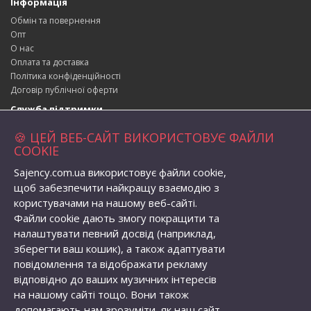
Інформація
Обмін та повернення
Опт
О нас
Оплата та доставка
Політика конфіденційності
Договір публічної оферти
Служба підтримки
Зворотній зв’язок
🍪 ЦЕЙ ВЕБ-САЙТ ВИКОРИСТОВУЄ ФАЙЛИ
Повернення товару
COOKIE
Карта сайту
Sajency.com.ua використовує файли cookie,
Адреса магазина
щоб забезпечити найкращу взаємодію з
вул. Набережна 1, село Бабичівка,
користувачами на нашому веб-сайті.
Глобинська територіальна громада, Кременчуцький район,
Файли cookie дають змогу покращити та
Полтавська область, Україна, індекс: 39073
налаштувати певний досвід (наприклад,
Телефон:
+38 (096) 056-82-62
зберегти ваш кошик), а також адаптувати
Email:
semenovolodymyr@gmail.com
повідомлення та відображати рекламу
Особистий кабінет
відповідно до ваших музичних інтересів
Особистий кабінет
на нашому сайті тощо. Вони також
Історія замовлень
допомагають нам зрозуміти, як наш сайт