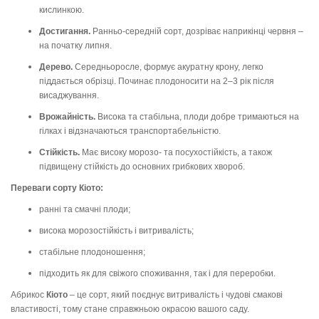
кислинкою.
Достигання.
Ранньо-середній сорт, дозріває наприкінці червня –
на початку липня.
Дерево.
Середньоросле, формує акуратну крону, легко
піддається обрізці. Починає плодоносити на 2–3 рік після
висаджування.
Врожайність.
Висока та стабільна, плоди добре тримаються на
гілках і відзначаються транспортабельністю.
Стійкість.
Має високу морозо- та посухостійкість, а також
підвищену стійкість до основних грибкових хвороб.
Переваги сорту Кіото:
ранні та смачні плоди;
висока морозостійкість і витривалість;
стабільне плодоношення;
підходить як для свіжого споживання, так і для переробки.
Абрикос
Кіото
– це сорт, який поєднує витривалість і чудові смакові
властивості, тому стане справжньою окрасою вашого саду.