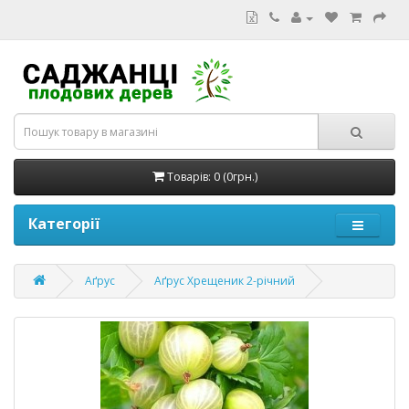
Товарів: 0 (0грн.)
Категорії
Аґрус
Аґрус Хрещеник 2-річний