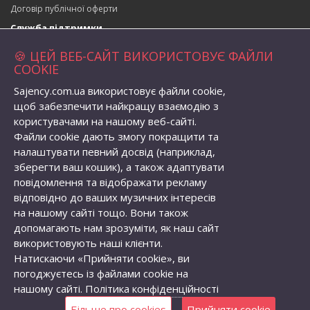
Договір публічної оферти
Служба підтримки
Зворотній зв’язок
🍪 ЦЕЙ ВЕБ-САЙТ ВИКОРИСТОВУЄ ФАЙЛИ
Повернення товару
COOKIE
Карта сайту
Sajency.com.ua використовує файли cookie,
Адреса магазина
щоб забезпечити найкращу взаємодію з
вул. Набережна 1, село Бабичівка,
користувачами на нашому веб-сайті.
Глобинська територіальна громада, Кременчуцький район,
Файли cookie дають змогу покращити та
Полтавська область, Україна, індекс: 39073
налаштувати певний досвід (наприклад,
Телефон:
+38 (096) 056-82-62
зберегти ваш кошик), а також адаптувати
Email:
semenovolodymyr@gmail.com
повідомлення та відображати рекламу
Особистий кабінет
відповідно до ваших музичних інтересів
Особистий кабінет
на нашому сайті тощо. Вони також
Історія замовлень
допомагають нам зрозуміти, як наш сайт
Закладки
використовують наші клієнти.
Розсилка новин
Натискаючи «Прийняти cookie», ви
погоджуєтесь із файлами cookie на
нашому сайті.
Політика конфіденційності
Саджанці Плодових Дерев Україна © 2026. Розробка та просування
сайту -
Roman Malyshev
Більше про cookies
Прийняти cookie