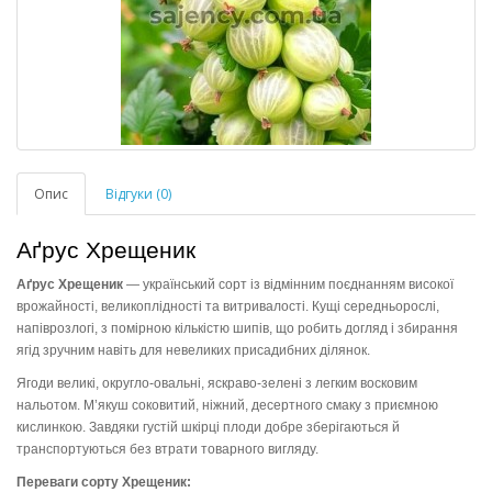
Опис
Відгуки (0)
Аґрус Хрещеник
Аґрус Хрещеник
— український сорт із відмінним поєднанням високої
врожайності, великоплідності та витривалості. Кущі середньорослі,
напіврозлогі, з помірною кількістю шипів, що робить догляд і збирання
ягід зручним навіть для невеликих присадибних ділянок.
Ягоди великі, округло-овальні, яскраво-зелені з легким восковим
нальотом. М’якуш соковитий, ніжний, десертного смаку з приємною
кислинкою. Завдяки густій шкірці плоди добре зберігаються й
транспортуються без втрати товарного вигляду.
Переваги сорту Хрещеник: