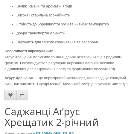
Великі, смачні та ароматні ягоди
Висока і стабільна врожайність
Стійкість до борошнистої роси та низьких температур
Добра транспортабельність
Підходить для свіжого споживання та переробки
Особливості вирощування:
Аґрус Хрещеник полюбляє сонячні, добре освітлені місця з родючим
ґрунтом. Рекомендується регулярне обрізання пагонів і весняне
підживлення для покращення росту та формування великих ягід.
Аґрус Хрещеник
— це перевірений часом сорт, який поєднує солодкий
смак, витривалість і щедрі врожаї. Ідеальний вибір для українських садів.
Саджанці Аґрус
Хрещатик 2-річний
+38 (096) 056-82-62
Дзвоніть по тел