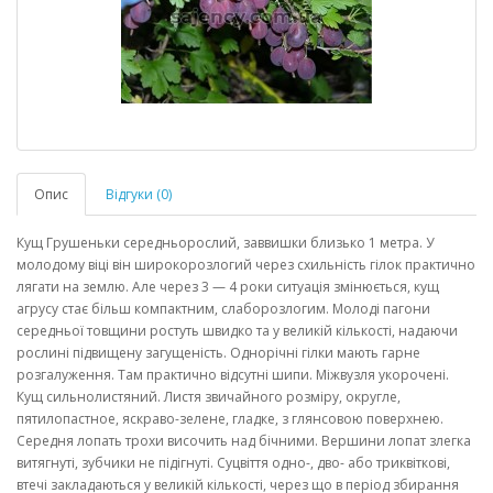
Опис
Відгуки (0)
Кущ Грушеньки середньорослий, заввишки близько 1 метра. У
молодому віці він широкорозлогий через схильність гілок практично
лягати на землю. Але через 3 — 4 роки ситуація змінюється, кущ
агрусу стає більш компактним, слаборозлогим. Молоді пагони
середньої товщини ростуть швидко та у великій кількості, надаючи
рослині підвищену загущеність. Однорічні гілки мають гарне
розгалуження. Там практично відсутні шипи. Міжвузля укорочені.
Кущ сильнолистяний. Листя звичайного розміру, округле,
пятилопастное, яскраво-зелене, гладке, з глянсовою поверхнею.
Середня лопать трохи височить над бічними. Вершини лопат злегка
витягнуті, зубчики не підігнуті. Суцвіття одно-, дво- або триквіткові,
втечі закладаються у великій кількості, через що в період збирання