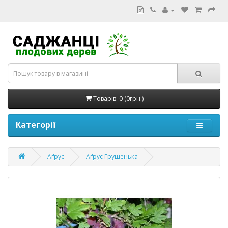
Товарів: 0 (0грн.)
Категорії
Аґрус
Аґрус Грушенька