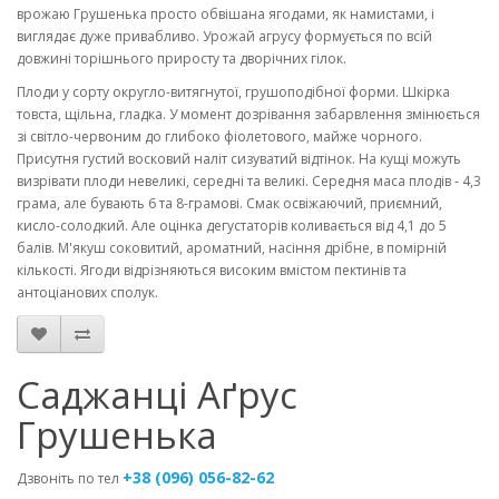
врожаю Грушенька просто обвішана ягодами, як намистами, і
виглядає дуже привабливо. Урожай агрусу формується по всій
довжині торішнього приросту та дворічних гілок.
Плоди у сорту округло-витягнутої, грушоподібної форми. Шкірка
товста, щільна, гладка. У момент дозрівання забарвлення змінюється
зі світло-червоним до глибоко фіолетового, майже чорного.
Присутня густий восковий наліт сизуватий відтінок. На кущі можуть
визрівати плоди невеликі, середні та великі. Середня маса плодів - 4,3
грама, але бувають 6 та 8-грамові. Смак освіжаючий, приємний,
кисло-солодкий. Але оцінка дегустаторів коливається від 4,1 до 5
балів. М'якуш соковитий, ароматний, насіння дрібне, в помірній
кількості. Ягоди відрізняються високим вмістом пектинів та
антоціанових сполук.
Саджанці Аґрус
Грушенька
+38 (096) 056-82-62
Дзвоніть по тел