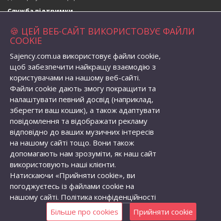
Служба підтримки
Зворотній зв’язок
🍪 ЦЕЙ ВЕБ-САЙТ ВИКОРИСТОВУЄ ФАЙЛИ
Повернення товару
COOKIE
Карта сайту
Sajency.com.ua використовує файли cookie,
Адреса магазина
щоб забезпечити найкращу взаємодію з
вул. Набережна 1, село Бабичівка,
користувачами на нашому веб-сайті.
Глобинська територіальна громада, Кременчуцький район,
Файли cookie дають змогу покращити та
Полтавська область, Україна, індекс: 39073
налаштувати певний досвід (наприклад,
Телефон:
+38 (096) 056-82-62
зберегти ваш кошик), а також адаптувати
Email:
semenovolodymyr@gmail.com
повідомлення та відображати рекламу
Особистий кабінет
відповідно до ваших музичних інтересів
Особистий кабінет
на нашому сайті тощо. Вони також
Історія замовлень
допомагають нам зрозуміти, як наш сайт
Закладки
використовують наші клієнти.
Розсилка новин
Натискаючи «Прийняти cookie», ви
погоджуєтесь із файлами cookie на
нашому сайті.
Політика конфіденційності
Саджанці Плодових Дерев Україна © 2026. Розробка та просування
сайту -
Roman Malyshev
Більше про cookies
Прийняти cookie