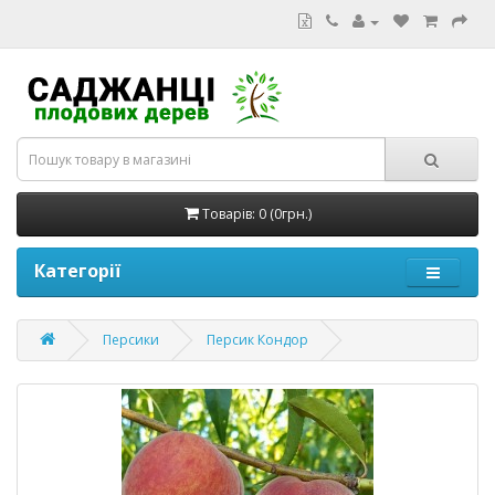
Товарів: 0 (0грн.)
Категорії
Персики
Персик Кондор