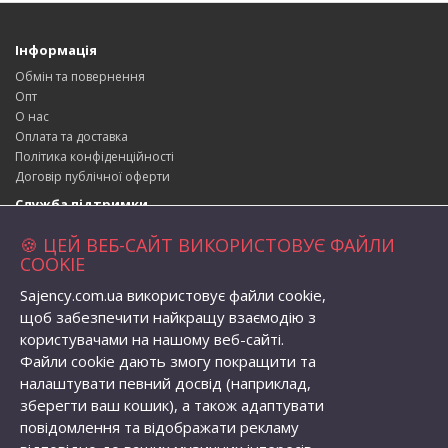
Інформація
Обмін та повернення
Опт
О нас
Оплата та доставка
Політика конфіденційності
Договір публічної оферти
Служба підтримки
Зворотній зв’язок
🍪 ЦЕЙ ВЕБ-САЙТ ВИКОРИСТОВУЄ ФАЙЛИ
Повернення товару
COOKIE
Карта сайту
Sajency.com.ua використовує файли cookie,
Адреса магазина
щоб забезпечити найкращу взаємодію з
вул. Набережна 1, село Бабичівка,
користувачами на нашому веб-сайті.
Глобинська територіальна громада, Кременчуцький район,
Файли cookie дають змогу покращити та
Полтавська область, Україна, індекс: 39073
налаштувати певний досвід (наприклад,
Телефон:
+38 (096) 056-82-62
зберегти ваш кошик), а також адаптувати
Email:
semenovolodymyr@gmail.com
повідомлення та відображати рекламу
Особистий кабінет