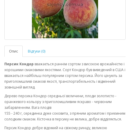
Опис
Відгуки (0)
Персик Кондор
вважається раннім сортом з високою врожайністю і
хорошими смаковими якостями. Сорт Кондор був виведений в США і
вважається найбільш популярним сортом персика. Його цінують за
приголомшливі смакові якості, транспортабельність і відмінний
зовнішній вигляд.
Дерево персика Кондор середньої величини, плоди золотисто -
оранжевого кольору з приголомшливим яскраво - червоним
забарвленням. Вага плодів
155 - 240 г, серединка дуже соковита, з пряним ароматом і приємним
солодким смаком. Кісточка в персику не велика, добре відділяється.
Персик Кондор добре відомий на свіжому ринціу, великою