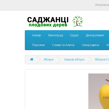
Актуальн
Інжир
Виноград
Груші
Декоративні
Персики
Сливи та Алича
Смородина
А
Яблуні
Зимові яблуні
Яблуня Г