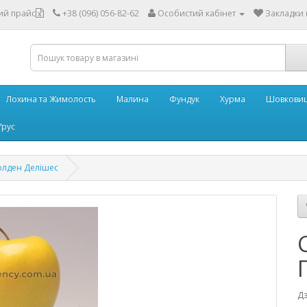
ий прайс
+38 (096) 056-82-62
Особистий кабінет
Закладки (
Лохина та Жимолость
Малина
Фундук
Хурма
Шовковиц
ґрус
олден Делішес
Дз