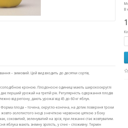
Мо
В 
1
Кі
ання – зимовий. Цей вид входить до десятки сортів,
усоподібною кроною. Плодоносні одиниці мають широкоокруглі
дає перший урожай на третій рік. Регулярність одержання плодів
ежно від регіону, дають урожаї від 45 до 60 кг яблук.
г. Форма плода – точена, округло-конічна, на дотик поверхня трохи
о жовто-золотистого іноді з нечіткою червоною цяткою з боку
к, соковитий, зеленуватий на зрізі, при лежанні стає жовтуватим.
я яблука мають знімну зрілість, у січні – споживчу. Термін