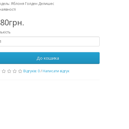
дель: Яблоня Голден Делишес
наявності
80грн.
лькість
До кошика
Відгуків: 0
/
Написати відгук