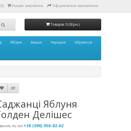
0)
Кошик замовлень
Оформлення замовлення
Товарів: 0 (0грн.)
і
Яблуні
Вишні
Черешні
Абрикоси
Саджанці Яблуня
Голден Делішес
+38 (096) 056-82-62
воніть по тел