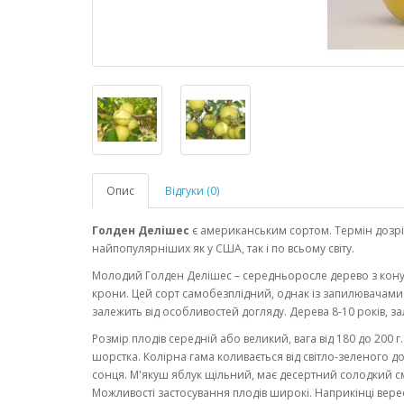
Опис
Відгуки (0)
Голден Делішес
є американським сортом. Термін дозрів
найпопулярніших як у США, так і по всьому світу.
Молодий Голден Делішес – середньоросле дерево з кон
крони. Цей сорт самобезплідний, однак із запилювачами 
залежить від особливостей догляду. Дерева 8-10 років, зал
Розмір плодів середній або великий, вага від 180 до 200 
шорстка. Колірна гама коливається від світло-зеленого д
сонця. М'якуш яблук щільний, має десертний солодкий сма
Можливості застосування плодів широкі. Наприкінці вересн