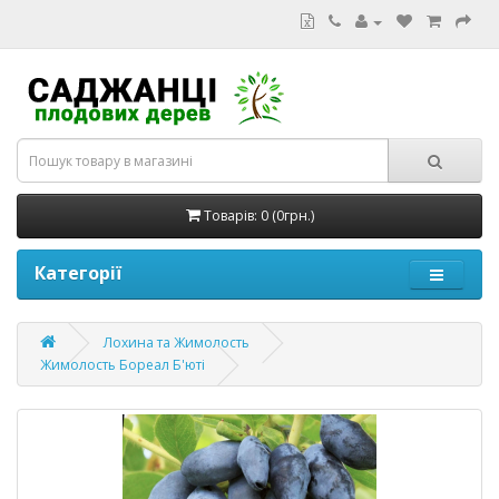
Товарів: 0 (0грн.)
Категорії
Лохина та Жимолость
Жимолость Бореал Б'юті