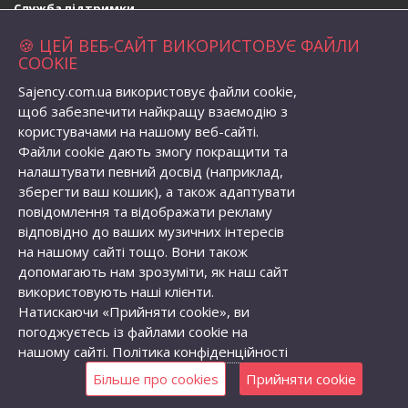
Служба підтримки
Зворотній зв’язок
🍪 ЦЕЙ ВЕБ-САЙТ ВИКОРИСТОВУЄ ФАЙЛИ
Повернення товару
COOKIE
Карта сайту
Sajency.com.ua використовує файли cookie,
Адреса магазина
щоб забезпечити найкращу взаємодію з
вул. Набережна 1, село Бабичівка,
користувачами на нашому веб-сайті.
Глобинська територіальна громада, Кременчуцький район,
Файли cookie дають змогу покращити та
Полтавська область, Україна, індекс: 39073
налаштувати певний досвід (наприклад,
Телефон:
+38 (096) 056-82-62
зберегти ваш кошик), а також адаптувати
Email:
semenovolodymyr@gmail.com
повідомлення та відображати рекламу
Особистий кабінет
відповідно до ваших музичних інтересів
Особистий кабінет
на нашому сайті тощо. Вони також
Історія замовлень
допомагають нам зрозуміти, як наш сайт
Закладки
використовують наші клієнти.
Розсилка новин
Натискаючи «Прийняти cookie», ви
погоджуєтесь із файлами cookie на
нашому сайті.
Політика конфіденційності
Саджанці Плодових Дерев Україна © 2026. Розробка та просування
сайту -
Roman Malyshev
Більше про cookies
Прийняти cookie