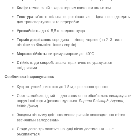
Колір:
темно-синій з характерним восковим нальотом
Текстура:
м’якоть щільна, не розтікається — ідеально підходить
для транспортування та переробки
Урожайність:
до 4–5,5 кг з одного куща
Термін дозрівання:
середина — кінець червня (на 2–3 тижні
пізніше за більшість інших сортів)
Морозостійкість:
витримує морози до -40°C
Стійкість до хвороб:
висока, практично не уражується
шкідниками
Особливості вирощування:
Кущ потужний, висотою до 1,8 м, з розлогою кроною
Сорт самобезплідний — для запилення обов'язково висаджувати
поруч інші сорти (рекомендуються:
Бореал Бліззард
,
Аврора
,
Індіґо Джем
)
Завдяки пізньому цвітінню менше ризиків пошкодження квіток
весняними заморозками
Ягоди довго тримаються на кущі після достигання — не
обсипаються