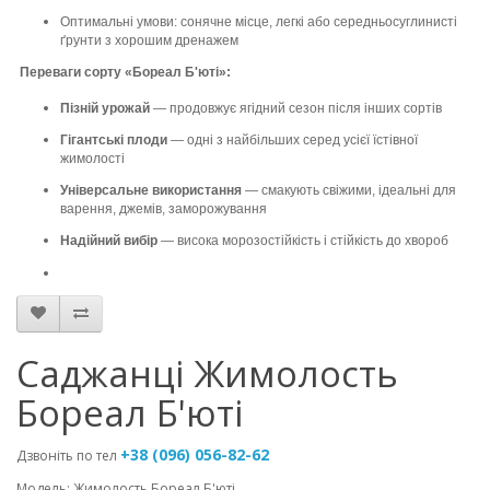
Оптимальні умови: сонячне місце, легкі або середньосуглинисті
ґрунти з хорошим дренажем
Переваги сорту «Бореал Б'юті»:
Пізній урожай
— продовжує ягідний сезон після інших сортів
Гігантські плоди
— одні з найбільших серед усієї їстівної
жимолості
Універсальне використання
— смакують свіжими, ідеальні для
варення, джемів, заморожування
Надійний вибір
— висока морозостійкість і стійкість до хвороб
Саджанці Жимолость
Бореал Б'юті
+38 (096) 056-82-62
Дзвоніть по тел
Модель: Жимолость Бореал Б'юті