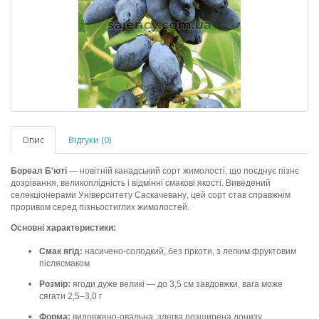
Опис
Відгуки (0)
Бореал Б'юті
— новітній канадський сорт жимолості, що поєднує пізнє
дозрівання, великоплідність і відмінні смакові якості. Виведений
селекціонерами Університету Саскачевану, цей сорт став справжнім
проривом серед пізньостиглих жимолостей.
Основні характеристики:
Смак ягід:
насичено-солодкий, без гіркоти, з легким фруктовим
післясмаком
Розмір:
ягоди дуже великі — до 3,5 см завдовжки, вага може
сягати 2,5–3,0 г
Форма:
видовжено-овальна, злегка розширена донизу